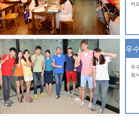
커
우수
우
회