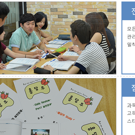
모
관
밀
과목
고
스