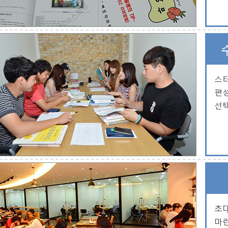
스터
편
선택
초대
마련